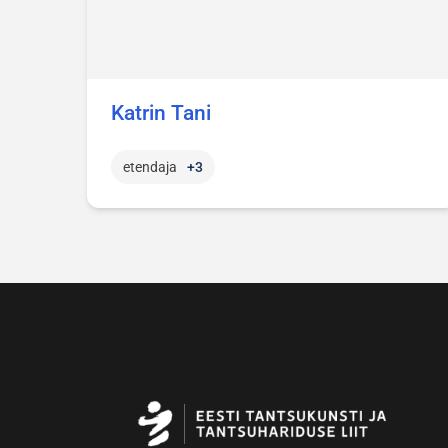
Katrin Tani
etendaja
+3