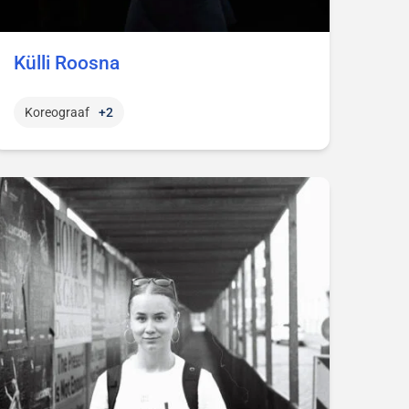
Külli Roosna
Koreograaf
+2