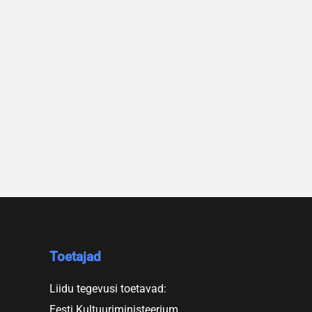
Toetajad
Liidu tegevusi toetavad:
Eesti Kultuuriministeerium