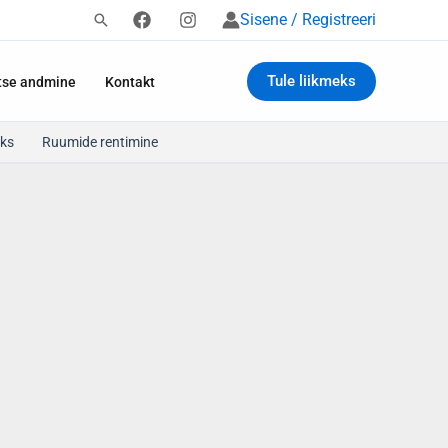
Sisene / Registreeri
Tule liikmeks
tse andmine
Kontakt
ks
Ruumide rentimine