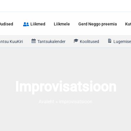
Uudised
Liikmed
Liikmele
Gerd Neggo preemia
Ku
antsu KuuKiri
Tantsukalender
Koolitused
Lugemise
Improvisatsioon
Avaleht
improvisatsioon