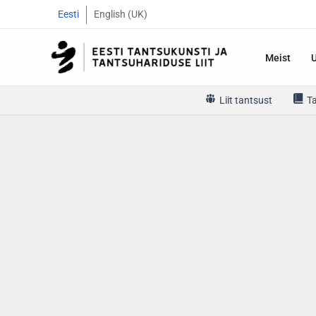
Skip
Eesti
English (UK)
to
content
Meist
Liit tantsust
T