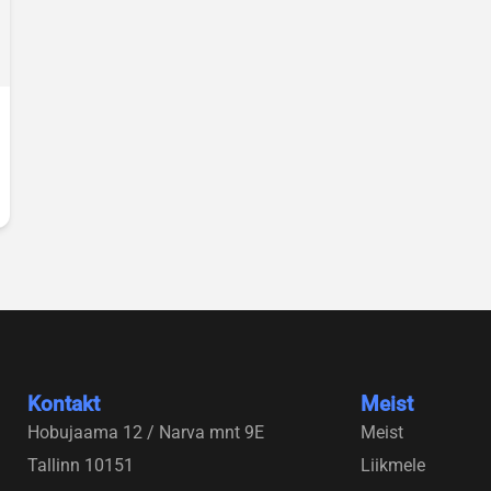
Kontakt
Meist
Hobujaama 12 / Narva mnt 9E
Meist
Tallinn 10151
Liikmele