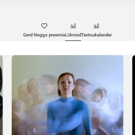
Gerd Neggo preemia
Liikmed
Tantsukalender