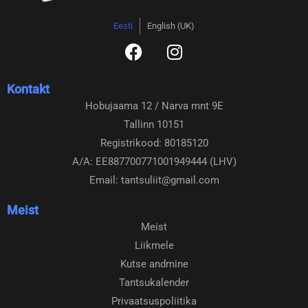
Eesti
English (UK)
F
I
a
n
c
s
Kontakt
e
t
Hobujaama 12 / Narva mnt 9E
b
a
Tallinn 10151
o
g
o
r
Registrikood: 80185120
k
a
A/A: EE887700771001949444 (LHV)
m
Email: tantsuliit@gmail.com
Meist
Meist
Liikmele
Kutse andmine
Tantsukalender
Privaatsuspoliitika