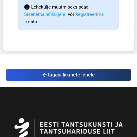
Lehekülje muutmiseks pead  
Sisenema lehküljele
 või 
Registreerima
 konto
Tagasi liikmete lehele