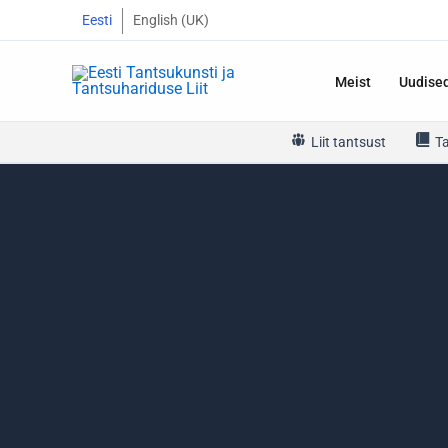
Skip
Eesti
English (UK)
to
content
Meist
Uudise
Liit tantsust
T