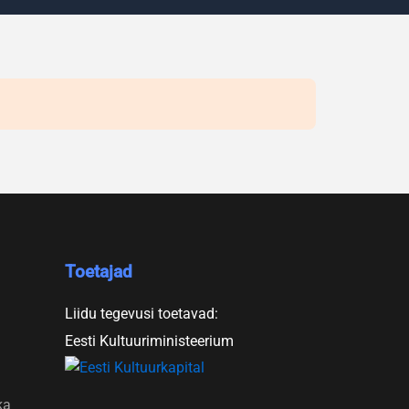
Toetajad
Liidu tegevusi toetavad:
Eesti Kultuuriministeerium
ka