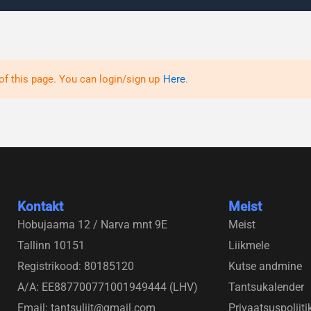
of this page. You can login/sign up
Here
.
Kontakt
Meist
Hobujaama 12 / Narva mnt 9E
Meist
Tallinn 10151
Liikmele
Registrikood: 80185120
Kutse andmine
A/A: EE887700771001949444 (LHV)
Tantsukalender
Email: tantsuliit@gmail.com
Privaatsuspoliiti