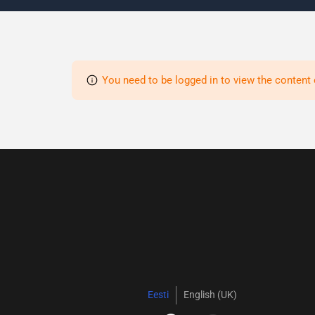
You need to be logged in to view the content 
Eesti
English (UK)
F
I