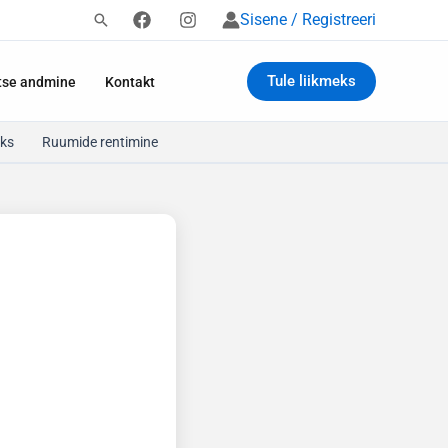
Sisene / Registreeri
Tule liikmeks
tse andmine
Kontakt
ks
Ruumide rentimine