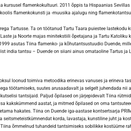
a kursusel flamenkokultuuri. 2011 õppis ta Hispaanias Sevillas 
oolis flamenkokunsti ja -muusika ajalugu ning flamenkotantsu
erega Tartusse. Ta on töötanud Tartu Taara puiestee lastekodu k
Laste ja Noorte majas minitekstiili õpetajana ja Tartu Katoliku k
1999 asutas Tiina flamenko- ja kõhutantsustuudio Duende, mill
ist india tantsu – Duende on siiani ainus omataoline Tartus ja 
ooksul loonud toimiva metoodika erinevas vanuses ja erineva t
ega töötamiseks, suutes arusaadavalt ja selgelt juhendada nii a
 kutselisi tantsijaid. Paljud õpilased on järjepidevalt Tiina rütmi
usa kakskümmend aastat, ja mitmed õpilased on oma tantsuteed
tama hakates. Tiina on Duende iga-aastase kontsertsarja PRIM
a seitsmeteistkümnendat korda, lavastaja, kunstiline juht ja kos
 Tiina õmmelnud tuhandeid tantsimiseks sobilikke kostüüme ra