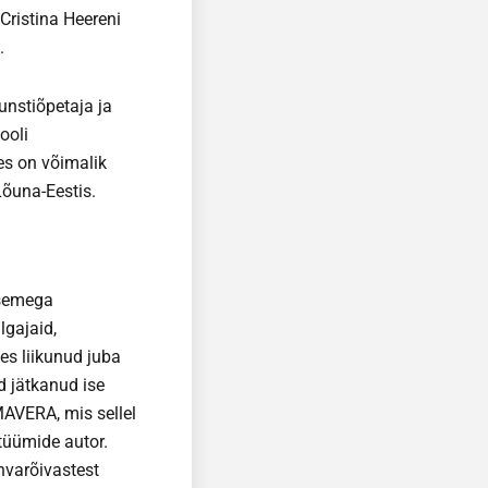
Cristina Heereni
.
unstiõpetaja ja
ooli
es on võimalik
Lõuna-Eestis.
asemega
lgajaid,
des liikunud juba
 jätkanud ise
AVERA, mis sellel
tüümide autor.
hvarõivastest