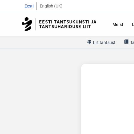
Skip
Eesti
English (UK)
to
content
Meist
Liit tantsust
T