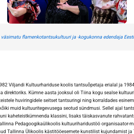
n väsimatu flamenkotantsukultuuri ja -kogukonna edendaja Eesti
82 Viljandi Kultuurhariduse koolis tantsuõpetaja erialal ja 1984
 direktoriks. Kümne aasta jooksul oli Tiina kogu sealse kultuuri
eistele huviringidele seitset tantsuringi ning korraldades esinemi
 kõiki muid kultuuritegevusega seotud sündmusi. Sellel ajal tan
uni kaheteistkümnenda klassini, lisaks täiskasvanute rahvata
allinna Pedagoogikaülikoolis kultuuriharidustöö organisaator-me
ud Tallinna Ülikoolis kästitööesemete kunstilist kujundamist ja 