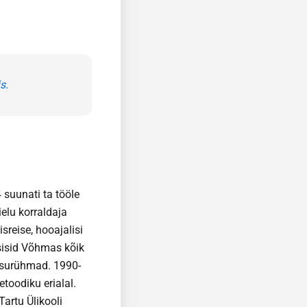
s.
 suunati ta tööle
elu korraldaja
sreise, hooajalisi
tsisid Võhmas kõik
ntsurühmad. 1990-
toodiku erialal.
Tartu Ülikooli