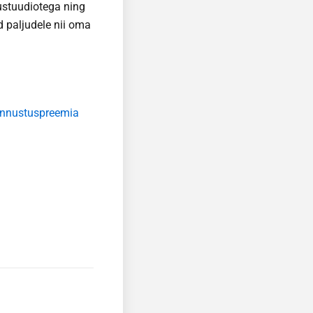
sustuudiotega ning
 paljudele nii oma
unnustuspreemia