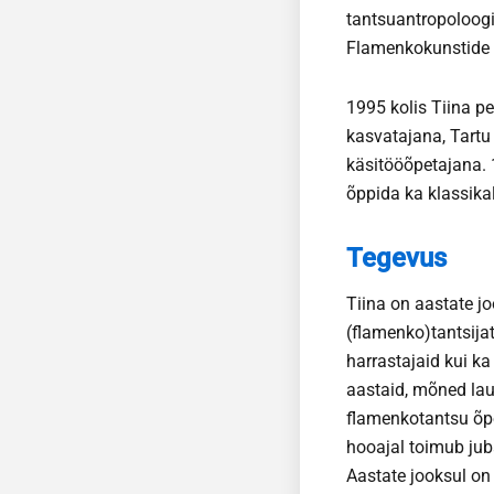
tantsuantropoloogi
Flamenkokunstide k
1995 kolis Tiina p
kasvatajana, Tartu 
käsitööõpetajana. 
õppida ka klassikal
Tegevus
Tiina on aastate j
(flamenko)tantsijat
harrastajaid kui ka
aastaid, mõned la
flamenkotantsu õpe
hooajal toimub jub
Aastate jooksul on