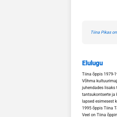
Tiina Pikas o
Elulugu
Tiina õppis 1979-19
Võhma kultuurimaja
juhendades lisaks t
tantsukontserte ja
lapsed esimesest k
1995 õppis Tiina T
Veel on Tiina õppin