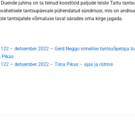
. Duende juhina on ta teinud koostööd paljude teiste Tartu tant
svahelisele tantsupäevale pühendatud sündmusi, mis on andnud
iote tantsijatele võimaluse laval särades oma kirge jagada.
r 122 – detsember 2022 – Gerd Neggo nimelise tantsuõpetaja t
a Pikas
 122 – detsember 2022 – Tiina Pikas – ajas ja rütmis