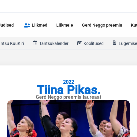
Uudised
Liikmed
Liikmele
Gerd Neggo preemia
Ku
antsu KuuKiri
Tantsukalender
Koolitused
Lugemise
2022
Tiina Pikas.
Gerd Neggo preemia laureaat