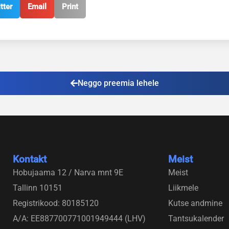
tter
Email
Print
Neggo preemia lehele
Kontakt
Meist
Hobujaama 12 / Narva mnt 9E
Meist
Tallinn 10151
Liikmele
Registrikood: 80185120
Kutse andmine
A/A: EE887700771001949444 (LHV)
Tantsukalender