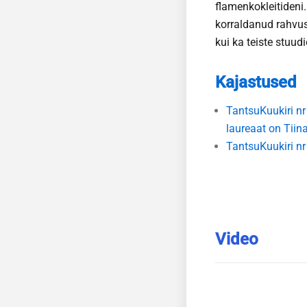
flamenkokleitideni
korraldanud rahvu
kui ka teiste stuud
Kajastused
TantsuKuukiri n
laureaat on Tiin
TantsuKuukiri nr
Video