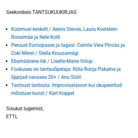
Seekordses TANTSUKUUKIRJAS:
Küsimusi keskelt / Alexis Steves, Laura Kvelstein-
Roosimäe ja Nele Kotli
Peruust Euroopasse ja tagasi: Camila Vera Pinzás ja
Coki Merel / Stella Kruusamägi
Ebamäärane liik / Lisette-Marie Viilup
Fookuses on tantsuõpetaja: Rūta Ronja Pakalne ja
õppijad vanuses 20+ / Anu Sööt
Tantsust tantsuta: Improvisatsioon kui okupeeritud
mõistuse kunst / Kärt Koppel
Sisukat lugemist,
ETTL