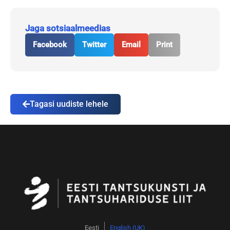
Jaga sotsiaalmeedias
Facebook
Twitter
Email
Print
Tagasi uudiste lehele
Eesti
English (UK)