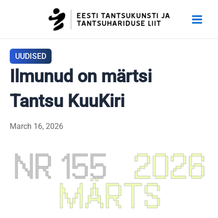
Skip
to
content
UUDISED
Ilmunud on märtsi
Tantsu KuuKiri
March 16, 2026