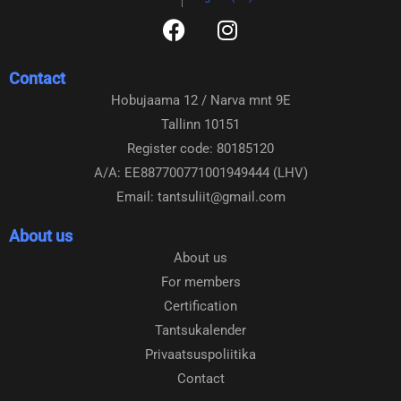
F
I
a
n
c
s
Contact
e
t
Hobujaama 12 / Narva mnt 9E
b
a
Tallinn 10151
o
g
o
r
Register code: 80185120
k
a
A/A: EE887700771001949444 (LHV)
m
Email: tantsuliit@gmail.com
About us
About us
For members
Certification
Tantsukalender
Privaatsuspoliitika
Contact