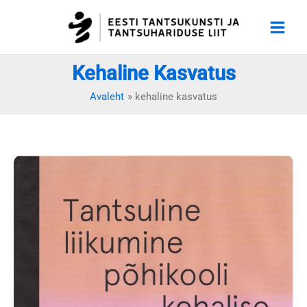
Skip
to
content
Kehaline Kasvatus
Avaleht
kehaline kasvatus