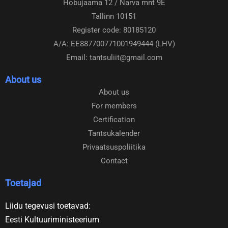
Hobujaama 12 / Narva mnt 9E
b
a
Tallinn 10151
o
g
o
r
Register code: 80185120
k
a
A/A: EE887700771001949444 (LHV)
m
Email: tantsuliit@gmail.com
About us
About us
For members
Certification
Tantsukalender
Privaatsuspoliitika
Contact
Toetajad
Liidu tegevusi toetavad:
Eesti Kultuuriministeerium