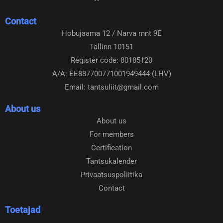
c
s
Contact
e
t
Hobujaama 12 / Narva mnt 9E
b
a
Tallinn 10151
o
g
o
r
Register code: 80185120
k
a
A/A: EE887700771001949444 (LHV)
m
Email: tantsuliit@gmail.com
About us
About us
For members
Certification
Tantsukalender
Privaatsuspoliitika
Contact
Toetajad