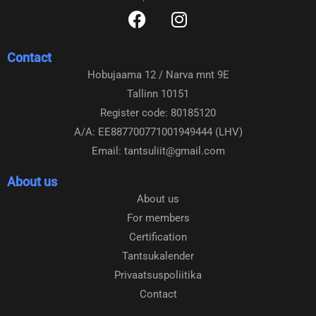
F
I
a
n
c
s
Contact
e
t
Hobujaama 12 / Narva mnt 9E
b
a
Tallinn 10151
o
g
o
r
Register code: 80185120
k
a
A/A: EE887700771001949444 (LHV)
m
Email: tantsuliit@gmail.com
About us
About us
For members
Certification
Tantsukalender
Privaatsuspoliitika
Contact