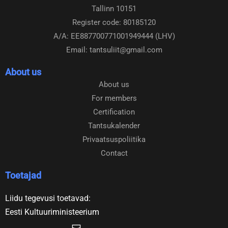
Tallinn 10151
o
g
o
r
Register code: 80185120
k
a
A/A: EE887700771001949444 (LHV)
m
Email: tantsuliit@gmail.com
About us
About us
For members
Certification
Tantsukalender
Privaatsuspoliitika
Contact
Toetajad
Liidu tegevusi toetavad:
Eesti Kultuuriministeerium