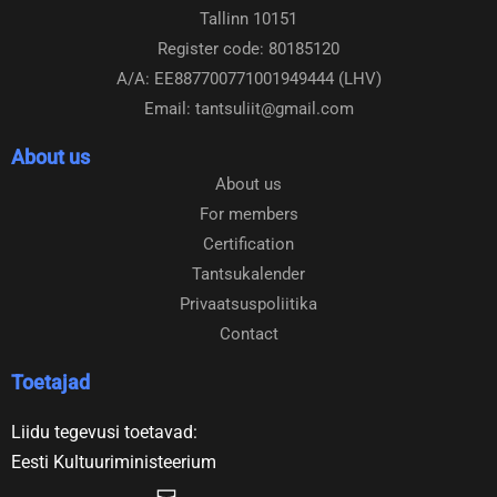
Tallinn 10151
o
g
o
r
Register code: 80185120
k
a
A/A: EE887700771001949444 (LHV)
m
Email: tantsuliit@gmail.com
About us
About us
For members
Certification
Tantsukalender
Privaatsuspoliitika
Contact
Toetajad
Liidu tegevusi toetavad:
Eesti Kultuuriministeerium