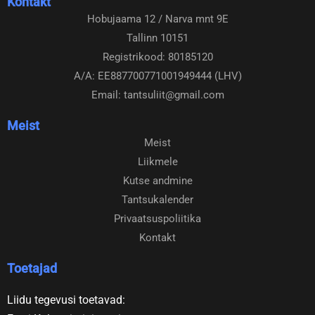
Kontakt
e
t
Hobujaama 12 / Narva mnt 9E
b
a
Tallinn 10151
o
g
o
r
Registrikood: 80185120
k
a
A/A: EE887700771001949444 (LHV)
m
Email: tantsuliit@gmail.com
Meist
Meist
Liikmele
Kutse andmine
Tantsukalender
Privaatsuspoliitika
Kontakt
Toetajad
Liidu tegevusi toetavad: