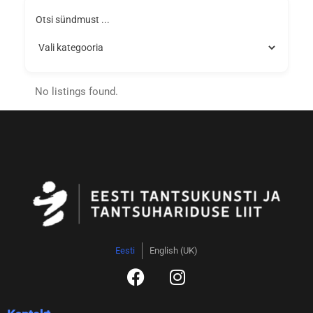
Otsi sündmust ...
No listings found.
Eesti
English (UK)
F
I
a
n
c
s