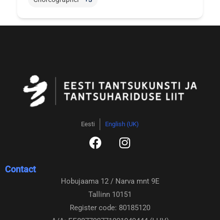
Eesti
English (UK)
F
I
a
n
c
s
Contact
e
t
Hobujaama 12 / Narva mnt 9E
b
a
Tallinn 10151
o
g
o
r
Register code: 80185120