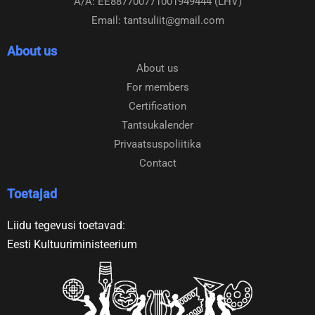
k
a
A/A: EE887700771001949444 (LHV)
m
Email: tantsuliit@gmail.com
About us
About us
For members
Certification
Tantsukalender
Privaatsuspoliitika
Contact
Toetajad
Liidu tegevusi toetavad:
Eesti Kultuuriministeerium